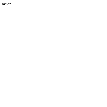
mejor