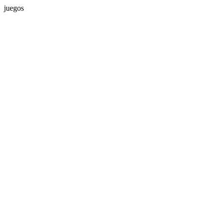
juegos