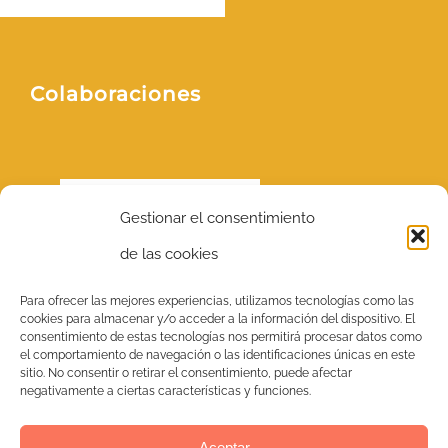
Colaboraciones
Gestionar el consentimiento
de las cookies
Para ofrecer las mejores experiencias, utilizamos tecnologías como las
Residencia de ancianos del Consejo Insular de Menorca en Mahón
cookies para almacenar y/o acceder a la información del dispositivo. El
(RMASD “Mahón”) Residencia y centro sociosanitario Santa Rita
Ciutadella de Menorca
consentimiento de estas tecnologías nos permitirá procesar datos como
el comportamiento de navegación o las identificaciones únicas en este
sitio. No consentir o retirar el consentimiento, puede afectar
negativamente a ciertas características y funciones.
Residencia
San Blas L´Eliana, Valencia
Aceptar