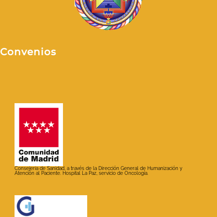
Convenios
Consejería de Sanidad, a través de la Dirección General de Humanización y
Atención al Paciente. Hospital La Paz, servicio de Oncología.