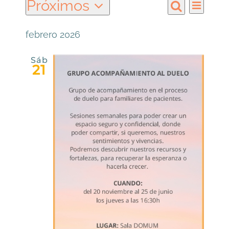
Próximos
Eventos
Nav
Naveg
Lista
Buscar
Selecciona
de
la
febrero 2026
de
vist
fecha.
Sáb
de
21
búsqu
Eve
y
vistas
de
Event